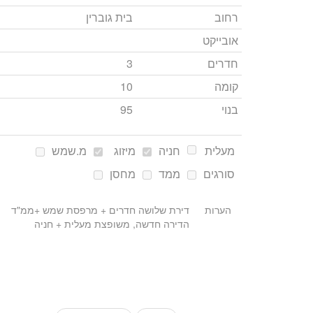
רחוב
בית גוברין
אובייקט
חדרים
3
קומה
10
בנוי
95
מעלית
חניה
מיזוג
מ.שמש
סורגים
ממד
מחסן
הערות
דירת שלושה חדרים + מרפסת שמש +ממ"ד
הדירה חדשה, משופצת מעלית + חניה